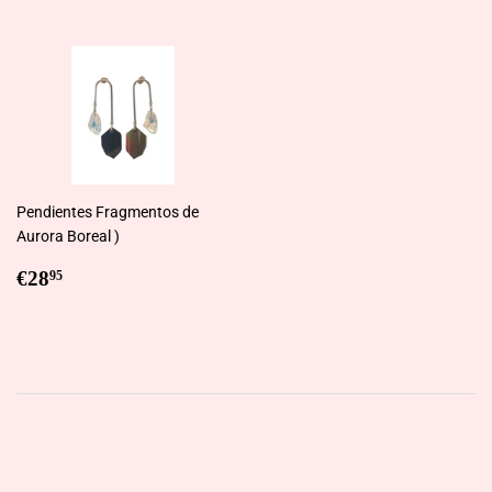
Pendientes Fragmentos de
Aurora Boreal )
Regular
€28,95
€28
95
price