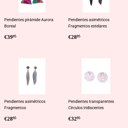
Pendientes pirámide Aurora
Pendientes asimétricos
Boreal
Fragmentos estelares
Regular
€39,95
Regular
€28,95
€39
€28
95
95
price
price
Pendientes asimétricos
Pendientes transparentes
Fragmentos
Círculos Iridiscentes
Regular
€28,95
Regular
€32,95
€28
€32
95
95
price
price