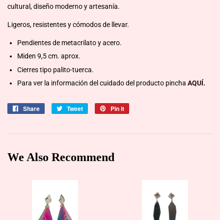
cultural, diseño moderno y artesanía.
Ligeros, resistentes y cómodos de llevar.
Pendientes de metacrilato y acero.
Miden 9,5 cm. aprox.
Cierres tipo palito-tuerca.
Para ver la información del cuidado del producto pincha
AQUÍ.
Share
Share
Tweet
Tweet
Pin it
Pin
on
on
on
Facebook
Twitter
Pinterest
We Also Recommend