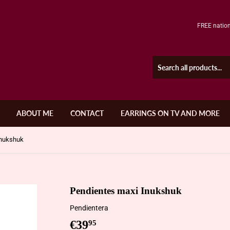
FREE nation
ABOUT ME
CONTACT
EARRINGS ON TV AND MORE
Inukshuk
Pendientes maxi Inukshuk
Pendientera
€39
€39,95
95