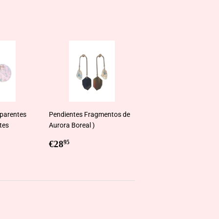
sparentes
Pendientes Fragmentos de
ntes
Aurora Boreal )
5
Regular
€28,95
€28
95
price