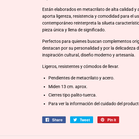
Están elaborados en metacrilato de alta calidad y
aporta ligereza, resistencia y comodidad para el u
contemporáneo reinterpreta la silueta característi
pieza única y llena de significado.
Perfectos para quienes buscan complementos origi
destacan por su personalidad y por la delicadeza 
inspiración cultural, diseño moderno y artesanía.
Ligeros, resistentes y cómodos de llevar.
Pendientes de metacrilato y acero.
Miden 13 cm. aprox.
Cierres tipo palito-tuerca.
Para ver la información del cuidado del produc
Share
Share
Tweet
Tweet
Pin it
Pin
on
on
on
Facebook
Twitter
Pinterest