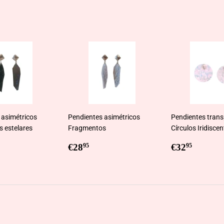
 asimétricos
Pendientes asimétricos
Pendientes tran
 estelares
Fragmentos
Círculos Iridisce
ar
8,95
Regular
€28,95
Regular
€32,9
€28
€32
95
95
price
price