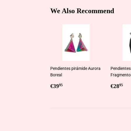
We Also Recommend
Pendientes pirámide Aurora
Pendientes
Boreal
Fragmentos
Regular
€39,95
Regul
€2
€39
€28
95
95
price
price