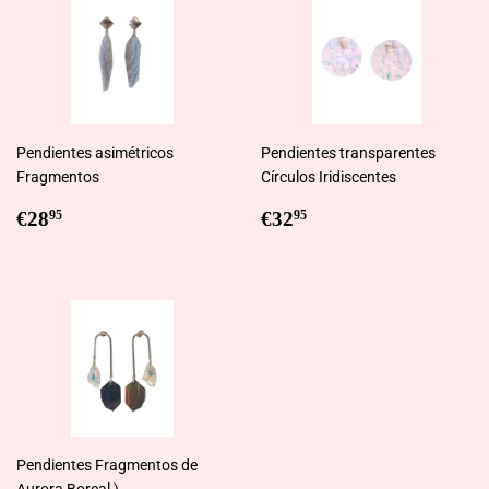
Pendientes asimétricos
Pendientes transparentes
Fragmentos
Círculos Iridiscentes
Regular
€28,95
Regular
€32,95
€28
€32
95
95
price
price
Pendientes Fragmentos de
Aurora Boreal )