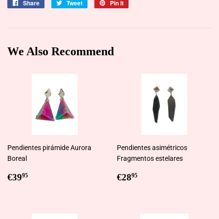
Share
Share
Tweet
Tweet
Pin it
Pin
on
on
on
Facebook
Twitter
Pinterest
We Also Recommend
Pendientes pirámide Aurora
Pendientes asimétricos
Boreal
Fragmentos estelares
Regular
€39,95
Regular
€28,95
€39
€28
95
95
price
price