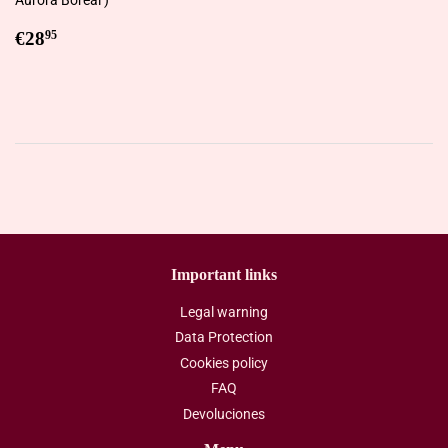
Regular
€28,95
€28
95
price
Important links
Legal warning
Data Protection
Cookies policy
FAQ
Devoluciones