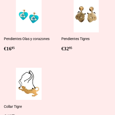
Pendientes Olas y corazones
Pendientes Tigres
Regular
€16,95
Regular
€32,95
€16
€32
95
95
price
price
Collar Tigre