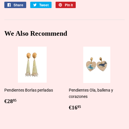
Share
Share
Tweet
Tweet
Pin it
Pin
on
on
on
Facebook
Twitter
Pinterest
We Also Recommend
Pendientes Borlas perladas
Pendientes Ola, ballena y
corazones
Regular
€28,95
€28
95
price
Regular
€16,95
€16
95
price