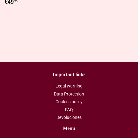
Regular
€49,95
€49
95
price
Important links
Legal warning
Data Protection
Cookies policy
FAQ
Devoluciones
Menu