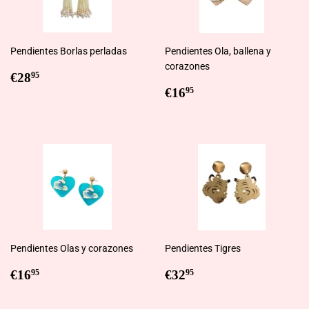
Pendientes Borlas perladas
Pendientes Ola, ballena y
corazones
Regular
€28,95
€28
95
price
Regular
€16,95
€16
95
price
Pendientes Olas y corazones
Pendientes Tigres
Regular
€16,95
Regular
€32,95
€16
€32
95
95
price
price