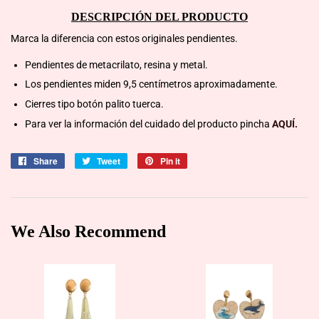
DESCRIPCIÓN DEL PRODUCTO
Marca la diferencia con estos originales pendientes.
Pendientes de metacrilato, resina y metal.
Los pendientes miden 9,5 centímetros aproximadamente.
Cierres tipo botón palito tuerca.
Para ver la información del cuidado del producto pincha
AQUÍ.
Share
Share
Tweet
Tweet
Pin it
Pin
on
on
on
Facebook
Twitter
Pinterest
We Also Recommend