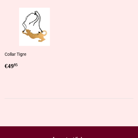
Collar Tigre
Regular
€49,95
€49
95
price