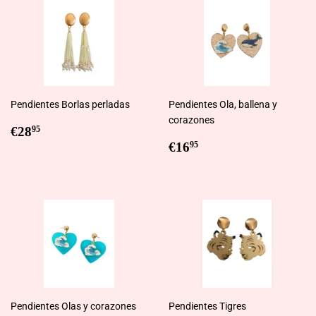
Pendientes Borlas perladas
Pendientes Ola, ballena y
corazones
Regular
€28,95
€28
95
price
Regular
€16,95
€16
95
price
Pendientes Olas y corazones
Pendientes Tigres