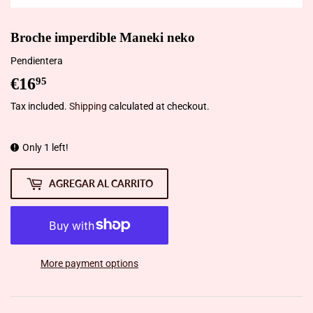
Broche imperdible Maneki neko
Pendientera
€16
€16,95
95
Tax included.
Shipping
calculated at checkout.
Only 1 left!
AGREGAR AL CARRITO
More payment options