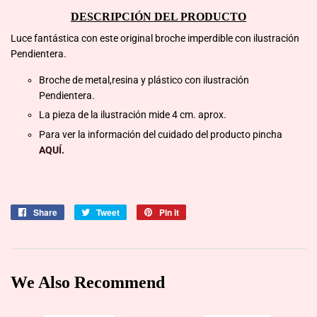
DESCRIPCIÓN DEL PRODUCTO
Luce fantástica con este original broche imperdible con ilustración
Pendientera.
Broche de metal,resina y plástico con ilustración
Pendientera.
La pieza de la ilustración mide 4 cm. aprox.
Para ver la información del cuidado del producto pincha
AQUÍ.
Share
Share
Tweet
Tweet
Pin it
Pin
on
on
on
Facebook
Twitter
Pinterest
We Also Recommend