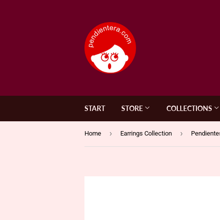
START
STORE
COLLECTIONS
›
›
Home
Earrings Collection
Pendiente