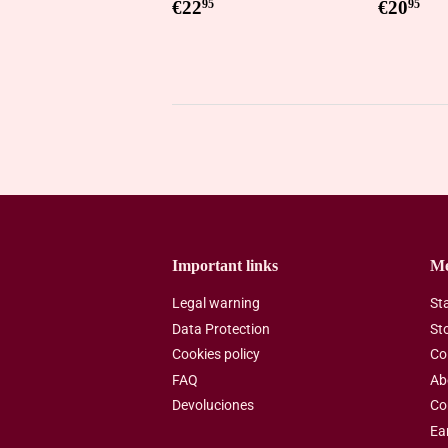
Regular
€22,95
Regul
€2
€22
€20
95
95
price
price
Important links
M
Legal warning
St
Data Protection
St
Cookies policy
Co
FAQ
Ab
Devoluciones
Co
Ea