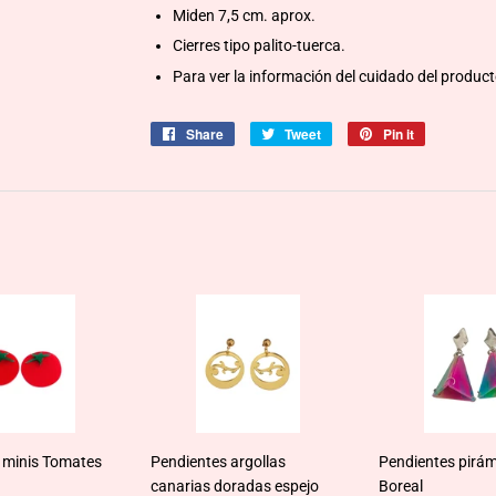
Miden 7,5 cm. aprox.
Cierres tipo palito-tuerca.
Para ver la información del cuidado del produc
Share
Share
Tweet
Tweet
Pin it
Pin
on
on
on
Facebook
Twitter
Pinterest
 minis Tomates
Pendientes argollas
Pendientes pirám
canarias doradas espejo
Boreal