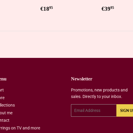
ar
0,95
Regular
€18,95
Regular
€39,9
€18
€39
95
95
price
price
enu
Newsletter
art
Promotions, new products and
sales. Directly to your inbox.
ore
llections
Email
SIGN U
out me
ntact
rrings on TV and more