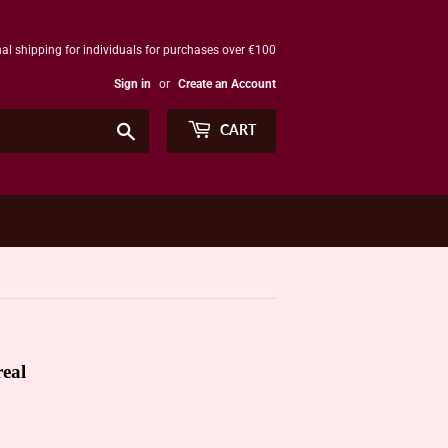
al shipping for individuals for purchases over €100
Sign in
or
Create an Account
Search
CART
eal