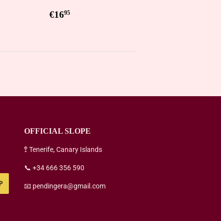
5
Regular
€16,95
€16
95
price
OFFICIAL SLOPE
🚏 Tenerife, Canary Islands
📞 +34 666 356 590
P
📧 pendingera@gmail.com