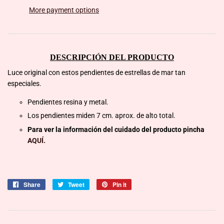
More payment options
DESCRIPCIÓN DEL PRODUCTO
Luce original con estos pendientes de estrellas de mar tan
especiales.
Pendientes resina y metal.
Los pendientes miden 7 cm. aprox. de alto total.
Para ver la información del cuidado del producto pincha
AQUÍ.
Share
Share
Tweet
Tweet
Pin it
Pin
on
on
on
Facebook
Twitter
Pinterest