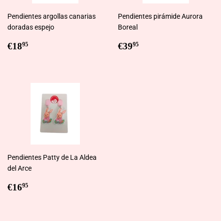
Pendientes argollas canarias
Pendientes pirámide Aurora
doradas espejo
Boreal
Regular
€18,95
Regular
€39,95
€18
€39
95
95
price
price
Pendientes Patty de La Aldea
del Arce
Regular
€16,95
€16
95
price