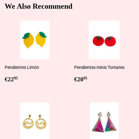
We Also Recommend
Pendientes Limón
Pendientes minis Tomates
Regular
€22,95
Regular
€20,95
€22
€20
95
95
price
price