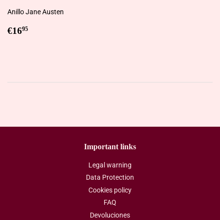
Anillo Jane Austen
Regular
€16,95
€16
95
price
Important links
Legal warning
Data Protection
Cookies policy
FAQ
Devoluciones