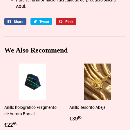
AQUÍ.
Share
Share
Tweet
Tweet
Pin it
Pin
on
on
on
Facebook
Twitter
Pinterest
We Also Recommend
Anillo holográfico Fragmento
Anillo Tesorito Abeja
de Aurora Boreal
Regular
€39,95
€39
95
Regular
€22,95
price
€22
95