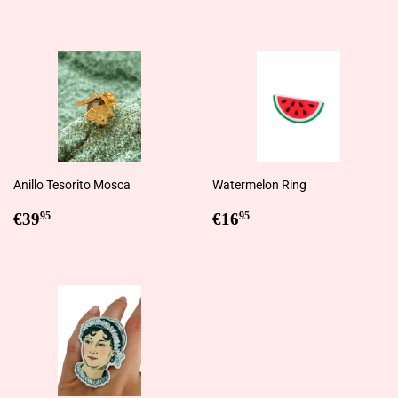
price
Anillo Tesorito Mosca
Watermelon Ring
Regular
€39,95
Regular
€16,95
€39
€16
95
95
price
price